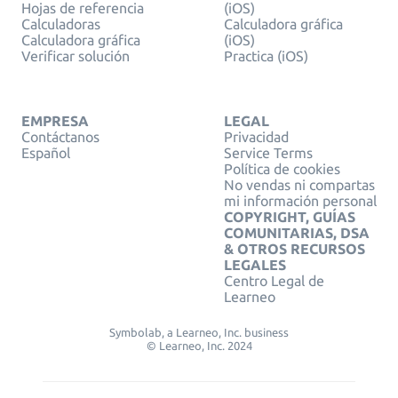
Hojas de referencia
(iOS)
Calculadoras
Calculadora gráfica
Calculadora gráfica
(iOS)
Verificar solución
Practica (iOS)
EMPRESA
LEGAL
Contáctanos
Privacidad
Español
Service Terms
Política de cookies
No vendas ni compartas
mi información personal
COPYRIGHT, GUÍAS
COMUNITARIAS, DSA
& OTROS RECURSOS
LEGALES
Centro Legal de
Learneo
Symbolab, a Learneo, Inc. business
© Learneo, Inc. 2024