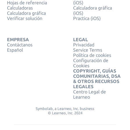
Hojas de referencia
(iOS)
Calculadoras
Calculadora gráfica
Calculadora gráfica
(iOS)
Verificar solución
Practica (iOS)
EMPRESA
LEGAL
Contáctanos
Privacidad
Español
Service Terms
Política de cookies
Configuración de
Cookies
COPYRIGHT, GUÍAS
COMUNITARIAS, DSA
& OTROS RECURSOS
LEGALES
Centro Legal de
Learneo
Symbolab, a Learneo, Inc. business
© Learneo, Inc. 2024