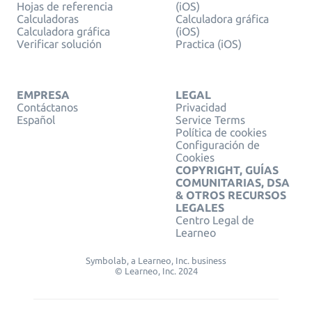
Hojas de referencia
(iOS)
Calculadoras
Calculadora gráfica
Calculadora gráfica
(iOS)
Verificar solución
Practica (iOS)
EMPRESA
LEGAL
Contáctanos
Privacidad
Español
Service Terms
Política de cookies
Configuración de
Cookies
COPYRIGHT, GUÍAS
COMUNITARIAS, DSA
& OTROS RECURSOS
LEGALES
Centro Legal de
Learneo
Symbolab, a Learneo, Inc. business
© Learneo, Inc. 2024