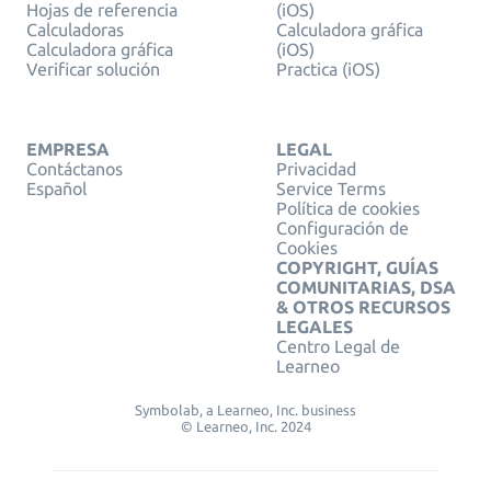
Hojas de referencia
(iOS)
Calculadoras
Calculadora gráfica
Calculadora gráfica
(iOS)
Verificar solución
Practica (iOS)
EMPRESA
LEGAL
Contáctanos
Privacidad
Español
Service Terms
Política de cookies
Configuración de
Cookies
COPYRIGHT, GUÍAS
COMUNITARIAS, DSA
& OTROS RECURSOS
LEGALES
Centro Legal de
Learneo
Symbolab, a Learneo, Inc. business
© Learneo, Inc. 2024