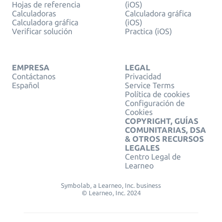
Hojas de referencia
(iOS)
Calculadoras
Calculadora gráfica
Calculadora gráfica
(iOS)
Verificar solución
Practica (iOS)
EMPRESA
LEGAL
Contáctanos
Privacidad
Español
Service Terms
Política de cookies
Configuración de
Cookies
COPYRIGHT, GUÍAS
COMUNITARIAS, DSA
& OTROS RECURSOS
LEGALES
Centro Legal de
Learneo
Symbolab, a Learneo, Inc. business
© Learneo, Inc. 2024