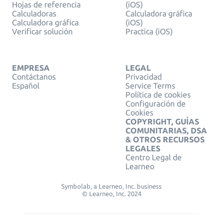
Hojas de referencia
(iOS)
Calculadoras
Calculadora gráfica
Calculadora gráfica
(iOS)
Verificar solución
Practica (iOS)
EMPRESA
LEGAL
Contáctanos
Privacidad
Español
Service Terms
Política de cookies
Configuración de
Cookies
COPYRIGHT, GUÍAS
COMUNITARIAS, DSA
& OTROS RECURSOS
LEGALES
Centro Legal de
Learneo
Symbolab, a Learneo, Inc. business
© Learneo, Inc. 2024