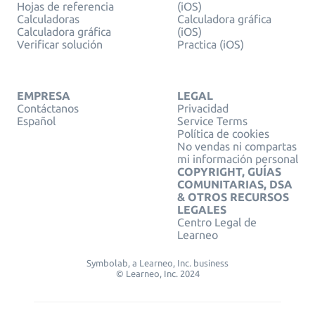
Hojas de referencia
(iOS)
Calculadoras
Calculadora gráfica
Calculadora gráfica
(iOS)
Verificar solución
Practica (iOS)
EMPRESA
LEGAL
Contáctanos
Privacidad
Español
Service Terms
Política de cookies
No vendas ni compartas
mi información personal
COPYRIGHT, GUÍAS
COMUNITARIAS, DSA
& OTROS RECURSOS
LEGALES
Centro Legal de
Learneo
Symbolab, a Learneo, Inc. business
© Learneo, Inc. 2024