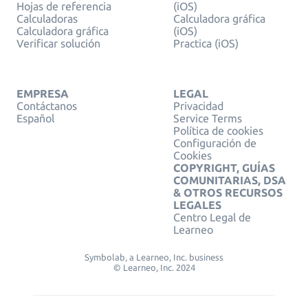
Hojas de referencia
(iOS)
Calculadoras
Calculadora gráfica
Calculadora gráfica
(iOS)
Verificar solución
Practica (iOS)
EMPRESA
LEGAL
Contáctanos
Privacidad
Español
Service Terms
Política de cookies
Configuración de
Cookies
COPYRIGHT, GUÍAS
COMUNITARIAS, DSA
& OTROS RECURSOS
LEGALES
Centro Legal de
Learneo
Symbolab, a Learneo, Inc. business
© Learneo, Inc. 2024