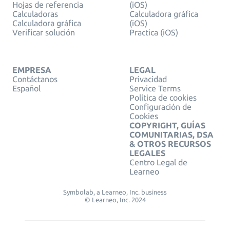
Hojas de referencia
(iOS)
Calculadoras
Calculadora gráfica
Calculadora gráfica
(iOS)
Verificar solución
Practica (iOS)
EMPRESA
LEGAL
Contáctanos
Privacidad
Español
Service Terms
Política de cookies
Configuración de
Cookies
COPYRIGHT, GUÍAS
COMUNITARIAS, DSA
& OTROS RECURSOS
LEGALES
Centro Legal de
Learneo
Symbolab, a Learneo, Inc. business
© Learneo, Inc. 2024