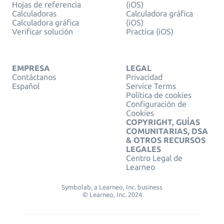
Hojas de referencia
(iOS)
Calculadoras
Calculadora gráfica
Calculadora gráfica
(iOS)
Verificar solución
Practica (iOS)
EMPRESA
LEGAL
Contáctanos
Privacidad
Español
Service Terms
Política de cookies
Configuración de
Cookies
COPYRIGHT, GUÍAS
COMUNITARIAS, DSA
& OTROS RECURSOS
LEGALES
Centro Legal de
Learneo
Symbolab, a Learneo, Inc. business
© Learneo, Inc. 2024