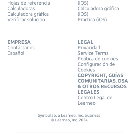
Hojas de referencia
(iOS)
Calculadoras
Calculadora gráfica
Calculadora gráfica
(iOS)
Verificar solución
Practica (iOS)
EMPRESA
LEGAL
Contáctanos
Privacidad
Español
Service Terms
Política de cookies
Configuración de
Cookies
COPYRIGHT, GUÍAS
COMUNITARIAS, DSA
& OTROS RECURSOS
LEGALES
Centro Legal de
Learneo
Symbolab, a Learneo, Inc. business
© Learneo, Inc. 2024