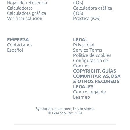
Hojas de referencia
(iOS)
Calculadoras
Calculadora gráfica
Calculadora gráfica
(iOS)
Verificar solución
Practica (iOS)
EMPRESA
LEGAL
Contáctanos
Privacidad
Español
Service Terms
Política de cookies
Configuración de
Cookies
COPYRIGHT, GUÍAS
COMUNITARIAS, DSA
& OTROS RECURSOS
LEGALES
Centro Legal de
Learneo
Symbolab, a Learneo, Inc. business
© Learneo, Inc. 2024