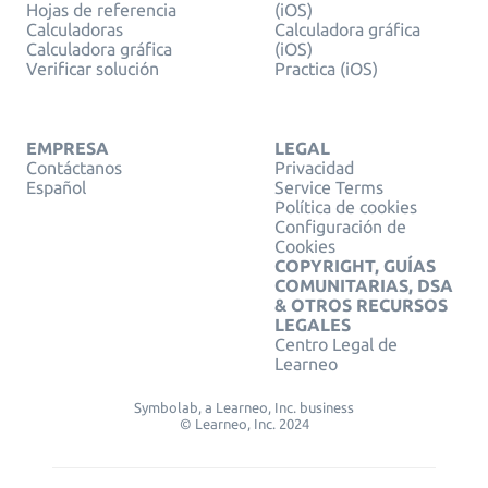
Hojas de referencia
(iOS)
Calculadoras
Calculadora gráfica
Calculadora gráfica
(iOS)
Verificar solución
Practica (iOS)
EMPRESA
LEGAL
Contáctanos
Privacidad
Español
Service Terms
Política de cookies
Configuración de
Cookies
COPYRIGHT, GUÍAS
COMUNITARIAS, DSA
& OTROS RECURSOS
LEGALES
Centro Legal de
Learneo
Symbolab, a Learneo, Inc. business
© Learneo, Inc. 2024