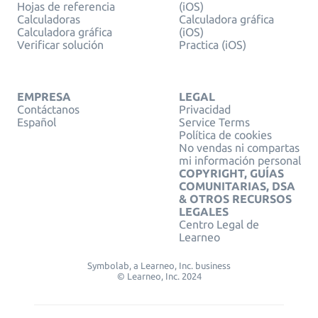
Hojas de referencia
(iOS)
Calculadoras
Calculadora gráfica
Calculadora gráfica
(iOS)
Verificar solución
Practica (iOS)
EMPRESA
LEGAL
Contáctanos
Privacidad
Español
Service Terms
Política de cookies
No vendas ni compartas
mi información personal
COPYRIGHT, GUÍAS
COMUNITARIAS, DSA
& OTROS RECURSOS
LEGALES
Centro Legal de
Learneo
Symbolab, a Learneo, Inc. business
© Learneo, Inc. 2024