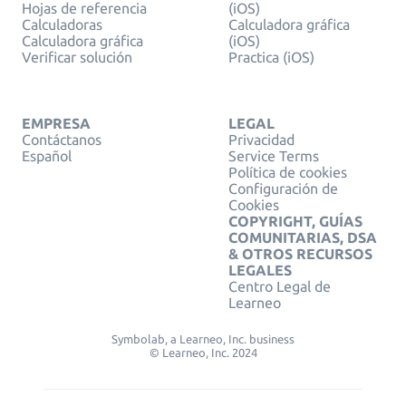
Hojas de referencia
(iOS)
Calculadoras
Calculadora gráfica
Calculadora gráfica
(iOS)
Verificar solución
Practica (iOS)
EMPRESA
LEGAL
Contáctanos
Privacidad
Español
Service Terms
Política de cookies
Configuración de
Cookies
COPYRIGHT, GUÍAS
COMUNITARIAS, DSA
& OTROS RECURSOS
LEGALES
Centro Legal de
Learneo
Symbolab, a Learneo, Inc. business
© Learneo, Inc. 2024