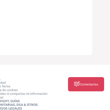
L
idad
Comentarios
e Terms
ca de cookies
das ni compartas mi información
nal
IGHT, GUÍAS
NITARIAS, DSA & OTROS
RSOS LEGALES