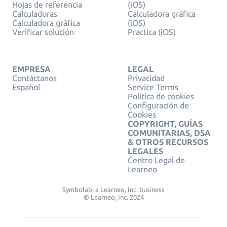
Hojas de referencia
(iOS)
Calculadoras
Calculadora gráfica
Calculadora gráfica
(iOS)
Verificar solución
Practica (iOS)
EMPRESA
LEGAL
Contáctanos
Privacidad
Español
Service Terms
Política de cookies
Configuración de
Cookies
COPYRIGHT, GUÍAS
COMUNITARIAS, DSA
& OTROS RECURSOS
LEGALES
Centro Legal de
Learneo
Symbolab, a Learneo, Inc. business
© Learneo, Inc. 2024