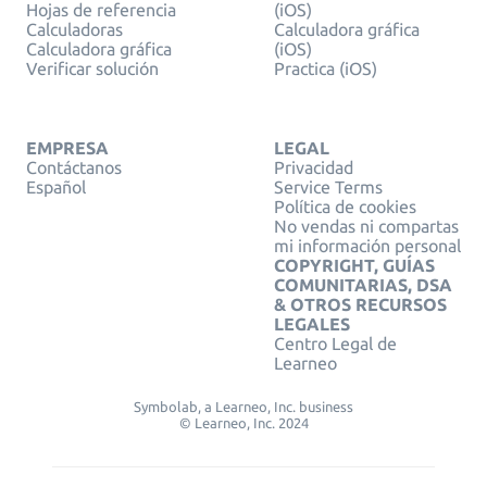
Hojas de referencia
(iOS)
Calculadoras
Calculadora gráfica
Calculadora gráfica
(iOS)
Verificar solución
Practica (iOS)
EMPRESA
LEGAL
Contáctanos
Privacidad
Español
Service Terms
Política de cookies
No vendas ni compartas
mi información personal
COPYRIGHT, GUÍAS
COMUNITARIAS, DSA
& OTROS RECURSOS
LEGALES
Centro Legal de
Learneo
Symbolab, a Learneo, Inc. business
© Learneo, Inc. 2024