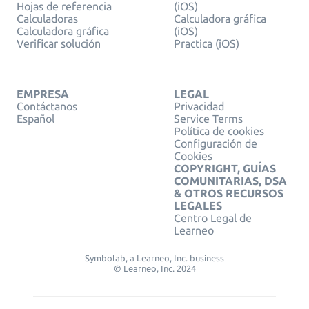
Hojas de referencia
(iOS)
Calculadoras
Calculadora gráfica
Calculadora gráfica
(iOS)
Verificar solución
Practica (iOS)
EMPRESA
LEGAL
Contáctanos
Privacidad
Español
Service Terms
Política de cookies
Configuración de
Cookies
COPYRIGHT, GUÍAS
COMUNITARIAS, DSA
& OTROS RECURSOS
LEGALES
Centro Legal de
Learneo
Symbolab, a Learneo, Inc. business
© Learneo, Inc. 2024