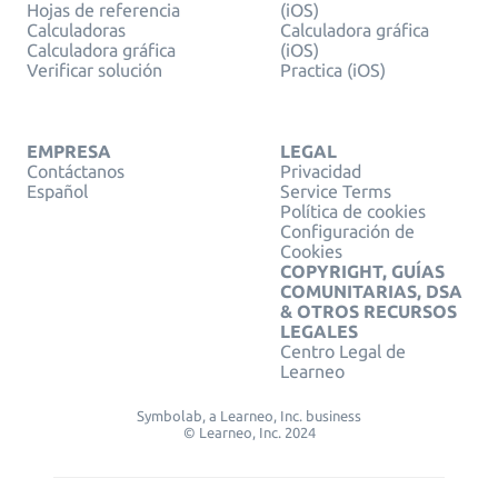
Hojas de referencia
(iOS)
Calculadoras
Calculadora gráfica
Calculadora gráfica
(iOS)
Verificar solución
Practica (iOS)
EMPRESA
LEGAL
Contáctanos
Privacidad
Español
Service Terms
Política de cookies
Configuración de
Cookies
COPYRIGHT, GUÍAS
COMUNITARIAS, DSA
& OTROS RECURSOS
LEGALES
Centro Legal de
Learneo
Symbolab, a Learneo, Inc. business
© Learneo, Inc. 2024