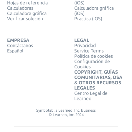
Hojas de referencia
(iOS)
Calculadoras
Calculadora gráfica
Calculadora gráfica
(iOS)
Verificar solución
Practica (iOS)
EMPRESA
LEGAL
Contáctanos
Privacidad
Español
Service Terms
Política de cookies
Configuración de
Cookies
COPYRIGHT, GUÍAS
COMUNITARIAS, DSA
& OTROS RECURSOS
LEGALES
Centro Legal de
Learneo
Symbolab, a Learneo, Inc. business
© Learneo, Inc. 2024