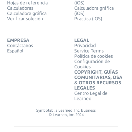
Hojas de referencia
(iOS)
Calculadoras
Calculadora gráfica
Calculadora gráfica
(iOS)
Verificar solución
Practica (iOS)
EMPRESA
LEGAL
Contáctanos
Privacidad
Español
Service Terms
Política de cookies
Configuración de
Cookies
COPYRIGHT, GUÍAS
COMUNITARIAS, DSA
& OTROS RECURSOS
LEGALES
Centro Legal de
Learneo
Symbolab, a Learneo, Inc. business
© Learneo, Inc. 2024