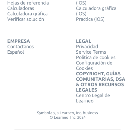
Hojas de referencia
(iOS)
Calculadoras
Calculadora gráfica
Calculadora gráfica
(iOS)
Verificar solución
Practica (iOS)
EMPRESA
LEGAL
Contáctanos
Privacidad
Español
Service Terms
Política de cookies
Configuración de
Cookies
COPYRIGHT, GUÍAS
COMUNITARIAS, DSA
& OTROS RECURSOS
LEGALES
Centro Legal de
Learneo
Symbolab, a Learneo, Inc. business
© Learneo, Inc. 2024