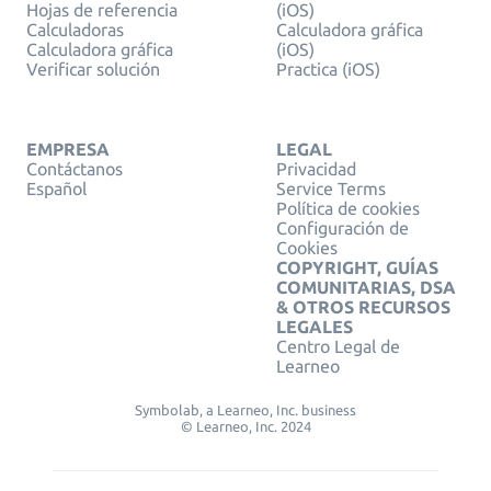
Hojas de referencia
(iOS)
Calculadoras
Calculadora gráfica
Calculadora gráfica
(iOS)
Verificar solución
Practica (iOS)
EMPRESA
LEGAL
Contáctanos
Privacidad
Español
Service Terms
Política de cookies
Configuración de
Cookies
COPYRIGHT, GUÍAS
COMUNITARIAS, DSA
& OTROS RECURSOS
LEGALES
Centro Legal de
Learneo
Symbolab, a Learneo, Inc. business
© Learneo, Inc. 2024