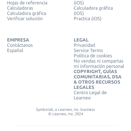
Hojas de referencia
(iOS)
Calculadoras
Calculadora gráfica
Calculadora gráfica
(iOS)
Verificar solución
Practica (iOS)
EMPRESA
LEGAL
Contáctanos
Privacidad
Español
Service Terms
Política de cookies
No vendas ni compartas
mi información personal
COPYRIGHT, GUÍAS
COMUNITARIAS, DSA
& OTROS RECURSOS
LEGALES
Centro Legal de
Learneo
Symbolab, a Learneo, Inc. business
© Learneo, Inc. 2024