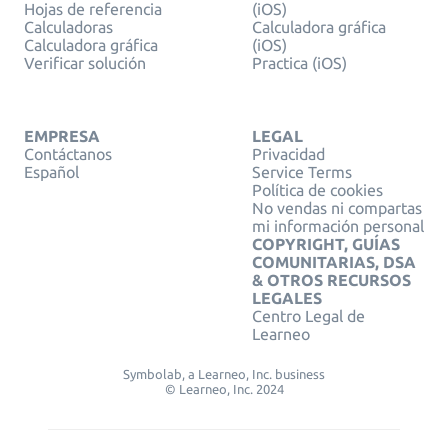
Hojas de referencia
(iOS)
Calculadoras
Calculadora gráfica
Calculadora gráfica
(iOS)
Verificar solución
Practica (iOS)
EMPRESA
LEGAL
Contáctanos
Privacidad
Español
Service Terms
Política de cookies
No vendas ni compartas
mi información personal
COPYRIGHT, GUÍAS
COMUNITARIAS, DSA
& OTROS RECURSOS
LEGALES
Centro Legal de
Learneo
Symbolab, a Learneo, Inc. business
© Learneo, Inc. 2024