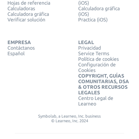
Hojas de referencia
(iOS)
Calculadoras
Calculadora gráfica
Calculadora gráfica
(iOS)
Verificar solución
Practica (iOS)
EMPRESA
LEGAL
Contáctanos
Privacidad
Español
Service Terms
Política de cookies
Configuración de
Cookies
COPYRIGHT, GUÍAS
COMUNITARIAS, DSA
& OTROS RECURSOS
LEGALES
Centro Legal de
Learneo
Symbolab, a Learneo, Inc. business
© Learneo, Inc. 2024