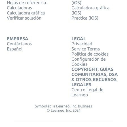
Hojas de referencia
(iOS)
Calculadoras
Calculadora gráfica
Calculadora gráfica
(iOS)
Verificar solución
Practica (iOS)
EMPRESA
LEGAL
Contáctanos
Privacidad
Español
Service Terms
Política de cookies
Configuración de
Cookies
COPYRIGHT, GUÍAS
COMUNITARIAS, DSA
& OTROS RECURSOS
LEGALES
Centro Legal de
Learneo
Symbolab, a Learneo, Inc. business
© Learneo, Inc. 2024