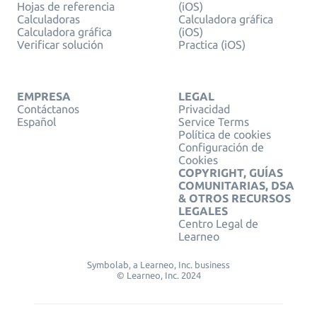
Hojas de referencia
(iOS)
Calculadoras
Calculadora gráfica
Calculadora gráfica
(iOS)
Verificar solución
Practica (iOS)
EMPRESA
LEGAL
Contáctanos
Privacidad
Español
Service Terms
Política de cookies
Configuración de
Cookies
COPYRIGHT, GUÍAS
COMUNITARIAS, DSA
& OTROS RECURSOS
LEGALES
Centro Legal de
Learneo
Symbolab, a Learneo, Inc. business
© Learneo, Inc. 2024