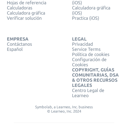
Hojas de referencia
(iOS)
Calculadoras
Calculadora gráfica
Calculadora gráfica
(iOS)
Verificar solución
Practica (iOS)
EMPRESA
LEGAL
Contáctanos
Privacidad
Español
Service Terms
Política de cookies
Configuración de
Cookies
COPYRIGHT, GUÍAS
COMUNITARIAS, DSA
& OTROS RECURSOS
LEGALES
Centro Legal de
Learneo
Symbolab, a Learneo, Inc. business
© Learneo, Inc. 2024