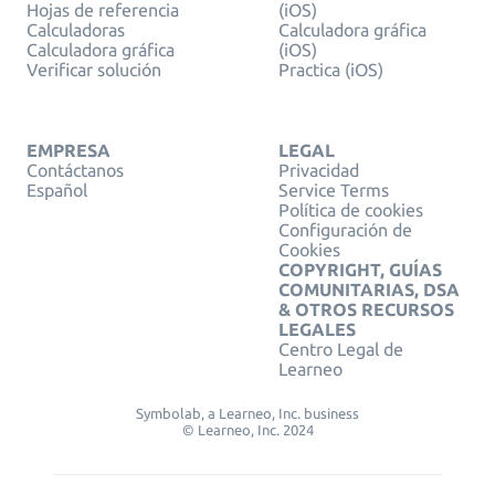
Hojas de referencia
(iOS)
Calculadoras
Calculadora gráfica
Calculadora gráfica
(iOS)
Verificar solución
Practica (iOS)
EMPRESA
LEGAL
Contáctanos
Privacidad
Español
Service Terms
Política de cookies
Configuración de
Cookies
COPYRIGHT, GUÍAS
COMUNITARIAS, DSA
& OTROS RECURSOS
LEGALES
Centro Legal de
Learneo
Symbolab, a Learneo, Inc. business
© Learneo, Inc. 2024