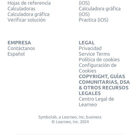
Hojas de referencia
(iOS)
Calculadoras
Calculadora gráfica
Calculadora gráfica
(iOS)
Verificar solución
Practica (iOS)
EMPRESA
LEGAL
Contáctanos
Privacidad
Español
Service Terms
Política de cookies
Configuración de
Cookies
COPYRIGHT, GUÍAS
COMUNITARIAS, DSA
& OTROS RECURSOS
LEGALES
Centro Legal de
Learneo
Symbolab, a Learneo, Inc. business
© Learneo, Inc. 2024