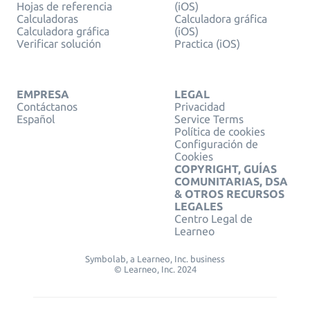
Hojas de referencia
(iOS)
Calculadoras
Calculadora gráfica
Calculadora gráfica
(iOS)
Verificar solución
Practica (iOS)
EMPRESA
LEGAL
Contáctanos
Privacidad
Español
Service Terms
Política de cookies
Configuración de
Cookies
COPYRIGHT, GUÍAS
COMUNITARIAS, DSA
& OTROS RECURSOS
LEGALES
Centro Legal de
Learneo
Symbolab, a Learneo, Inc. business
© Learneo, Inc. 2024