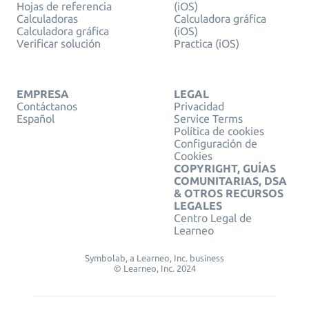
Hojas de referencia
(iOS)
Calculadoras
Calculadora gráfica
Calculadora gráfica
(iOS)
Verificar solución
Practica (iOS)
EMPRESA
LEGAL
Contáctanos
Privacidad
Español
Service Terms
Política de cookies
Configuración de
Cookies
COPYRIGHT, GUÍAS
COMUNITARIAS, DSA
& OTROS RECURSOS
LEGALES
Centro Legal de
Learneo
Symbolab, a Learneo, Inc. business
© Learneo, Inc. 2024