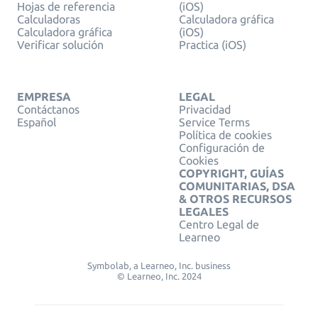
Hojas de referencia
(iOS)
Calculadoras
Calculadora gráfica
Calculadora gráfica
(iOS)
Verificar solución
Practica (iOS)
EMPRESA
LEGAL
Contáctanos
Privacidad
Español
Service Terms
Política de cookies
Configuración de
Cookies
COPYRIGHT, GUÍAS
COMUNITARIAS, DSA
& OTROS RECURSOS
LEGALES
Centro Legal de
Learneo
Symbolab, a Learneo, Inc. business
© Learneo, Inc. 2024