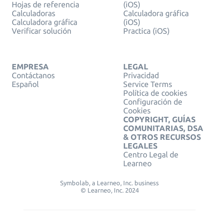
Hojas de referencia
(iOS)
Calculadoras
Calculadora gráfica
Calculadora gráfica
(iOS)
Verificar solución
Practica (iOS)
EMPRESA
LEGAL
Contáctanos
Privacidad
Español
Service Terms
Política de cookies
Configuración de
Cookies
COPYRIGHT, GUÍAS
COMUNITARIAS, DSA
& OTROS RECURSOS
LEGALES
Centro Legal de
Learneo
Symbolab, a Learneo, Inc. business
© Learneo, Inc. 2024