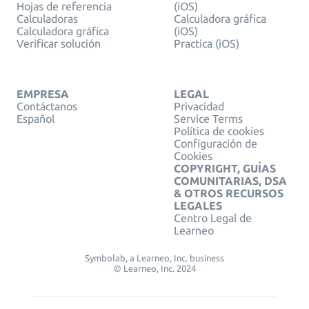
Hojas de referencia
(iOS)
Calculadoras
Calculadora gráfica
Calculadora gráfica
(iOS)
Verificar solución
Practica (iOS)
EMPRESA
LEGAL
Contáctanos
Privacidad
Español
Service Terms
Política de cookies
Configuración de
Cookies
COPYRIGHT, GUÍAS
COMUNITARIAS, DSA
& OTROS RECURSOS
LEGALES
Centro Legal de
Learneo
Symbolab, a Learneo, Inc. business
© Learneo, Inc. 2024