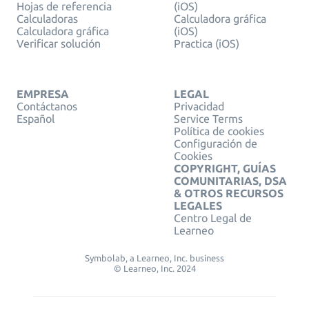
Hojas de referencia
(iOS)
Calculadoras
Calculadora gráfica
Calculadora gráfica
(iOS)
Verificar solución
Practica (iOS)
EMPRESA
LEGAL
Contáctanos
Privacidad
Español
Service Terms
Política de cookies
Configuración de
Cookies
COPYRIGHT, GUÍAS
COMUNITARIAS, DSA
& OTROS RECURSOS
LEGALES
Centro Legal de
Learneo
Symbolab, a Learneo, Inc. business
© Learneo, Inc. 2024