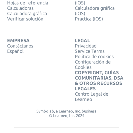
Hojas de referencia
(iOS)
Calculadoras
Calculadora gráfica
Calculadora gráfica
(iOS)
Verificar solución
Practica (iOS)
EMPRESA
LEGAL
Contáctanos
Privacidad
Español
Service Terms
Política de cookies
Configuración de
Cookies
COPYRIGHT, GUÍAS
COMUNITARIAS, DSA
& OTROS RECURSOS
LEGALES
Centro Legal de
Learneo
Symbolab, a Learneo, Inc. business
© Learneo, Inc. 2024