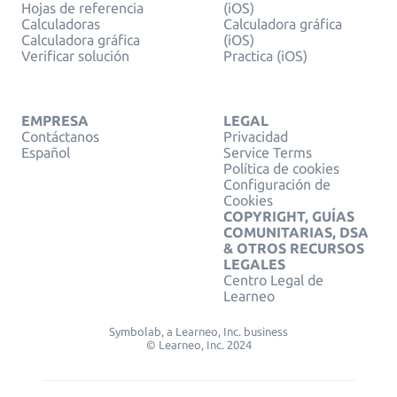
Hojas de referencia
(iOS)
Calculadoras
Calculadora gráfica
Calculadora gráfica
(iOS)
Verificar solución
Practica (iOS)
EMPRESA
LEGAL
Contáctanos
Privacidad
Español
Service Terms
Política de cookies
Configuración de
Cookies
COPYRIGHT, GUÍAS
COMUNITARIAS, DSA
& OTROS RECURSOS
LEGALES
Centro Legal de
Learneo
Symbolab, a Learneo, Inc. business
© Learneo, Inc. 2024