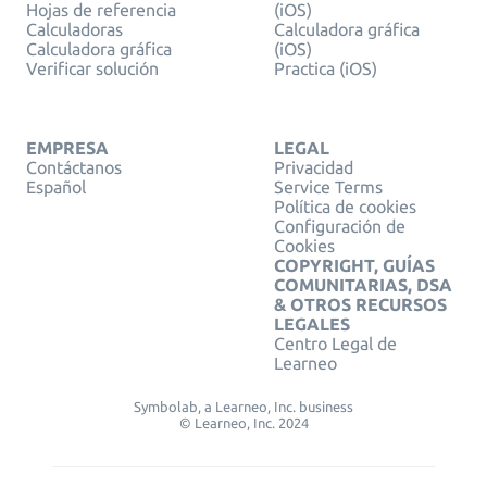
Hojas de referencia
(iOS)
Calculadoras
Calculadora gráfica
Calculadora gráfica
(iOS)
Verificar solución
Practica (iOS)
EMPRESA
LEGAL
Contáctanos
Privacidad
Español
Service Terms
Política de cookies
Configuración de
Cookies
COPYRIGHT, GUÍAS
COMUNITARIAS, DSA
& OTROS RECURSOS
LEGALES
Centro Legal de
Learneo
Symbolab, a Learneo, Inc. business
© Learneo, Inc. 2024