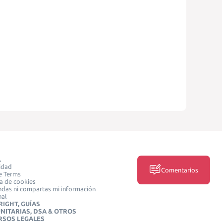
L
idad
Comentarios
e Terms
ca de cookies
das ni compartas mi información
nal
IGHT, GUÍAS
NITARIAS, DSA & OTROS
RSOS LEGALES