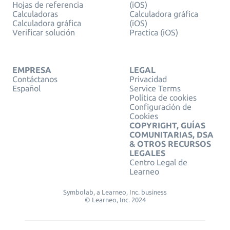
Hojas de referencia
(iOS)
Calculadoras
Calculadora gráfica
Calculadora gráfica
(iOS)
Verificar solución
Practica (iOS)
EMPRESA
LEGAL
Contáctanos
Privacidad
Español
Service Terms
Política de cookies
Configuración de
Cookies
COPYRIGHT, GUÍAS
COMUNITARIAS, DSA
& OTROS RECURSOS
LEGALES
Centro Legal de
Learneo
Symbolab, a Learneo, Inc. business
© Learneo, Inc. 2024