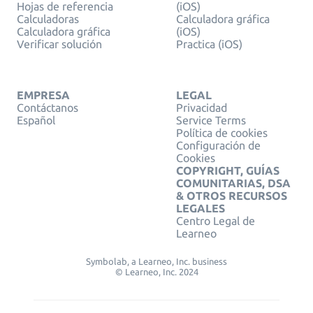
Hojas de referencia
(iOS)
Calculadoras
Calculadora gráfica
Calculadora gráfica
(iOS)
Verificar solución
Practica (iOS)
EMPRESA
LEGAL
Contáctanos
Privacidad
Español
Service Terms
Política de cookies
Configuración de
Cookies
COPYRIGHT, GUÍAS
COMUNITARIAS, DSA
& OTROS RECURSOS
LEGALES
Centro Legal de
Learneo
Symbolab, a Learneo, Inc. business
© Learneo, Inc. 2024