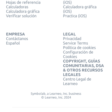
Hojas de referencia
(iOS)
Calculadoras
Calculadora gráfica
Calculadora gráfica
(iOS)
Verificar solución
Practica (iOS)
EMPRESA
LEGAL
Contáctanos
Privacidad
Español
Service Terms
Política de cookies
Configuración de
Cookies
COPYRIGHT, GUÍAS
COMUNITARIAS, DSA
& OTROS RECURSOS
LEGALES
Centro Legal de
Learneo
Symbolab, a Learneo, Inc. business
© Learneo, Inc. 2024