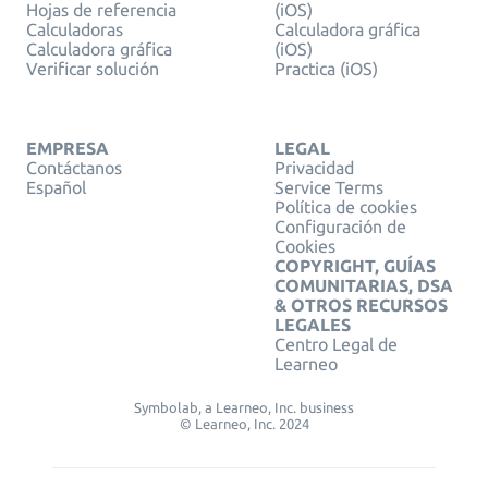
Hojas de referencia
(iOS)
Calculadoras
Calculadora gráfica
Calculadora gráfica
(iOS)
Verificar solución
Practica (iOS)
EMPRESA
LEGAL
Contáctanos
Privacidad
Español
Service Terms
Política de cookies
Configuración de
Cookies
COPYRIGHT, GUÍAS
COMUNITARIAS, DSA
& OTROS RECURSOS
LEGALES
Centro Legal de
Learneo
Symbolab, a Learneo, Inc. business
© Learneo, Inc. 2024