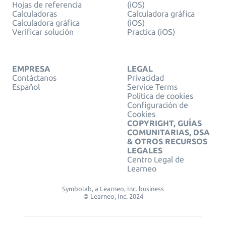
Hojas de referencia
(iOS)
Calculadoras
Calculadora gráfica
Calculadora gráfica
(iOS)
Verificar solución
Practica (iOS)
EMPRESA
LEGAL
Contáctanos
Privacidad
Español
Service Terms
Política de cookies
Configuración de
Cookies
COPYRIGHT, GUÍAS
COMUNITARIAS, DSA
& OTROS RECURSOS
LEGALES
Centro Legal de
Learneo
Symbolab, a Learneo, Inc. business
© Learneo, Inc. 2024