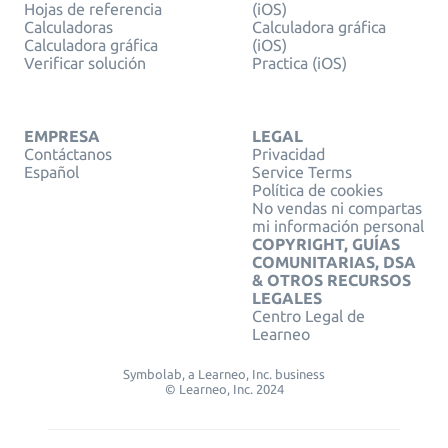
Hojas de referencia
(iOS)
Calculadoras
Calculadora gráfica
Calculadora gráfica
(iOS)
Verificar solución
Practica (iOS)
EMPRESA
LEGAL
Contáctanos
Privacidad
Español
Service Terms
Política de cookies
No vendas ni compartas
mi información personal
COPYRIGHT, GUÍAS
COMUNITARIAS, DSA
& OTROS RECURSOS
LEGALES
Centro Legal de
Learneo
Symbolab, a Learneo, Inc. business
© Learneo, Inc. 2024