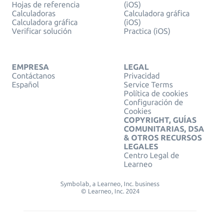
Hojas de referencia
(iOS)
Calculadoras
Calculadora gráfica
Calculadora gráfica
(iOS)
Verificar solución
Practica (iOS)
EMPRESA
LEGAL
Contáctanos
Privacidad
Español
Service Terms
Política de cookies
Configuración de
Cookies
COPYRIGHT, GUÍAS
COMUNITARIAS, DSA
& OTROS RECURSOS
LEGALES
Centro Legal de
Learneo
Symbolab, a Learneo, Inc. business
© Learneo, Inc. 2024