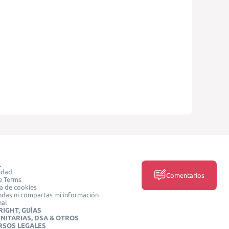
L
idad
Comentarios
e Terms
ca de cookies
das ni compartas mi información
nal
IGHT, GUÍAS
NITARIAS, DSA & OTROS
RSOS LEGALES